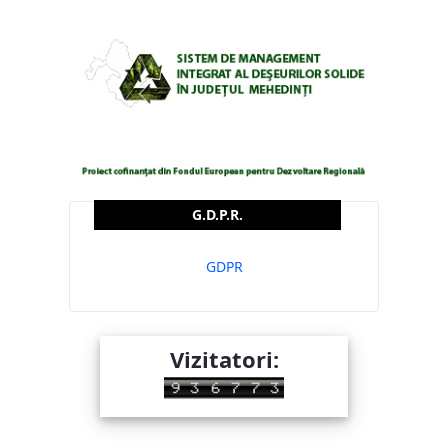
G.D.P.R.
GDPR
Vizitatori: