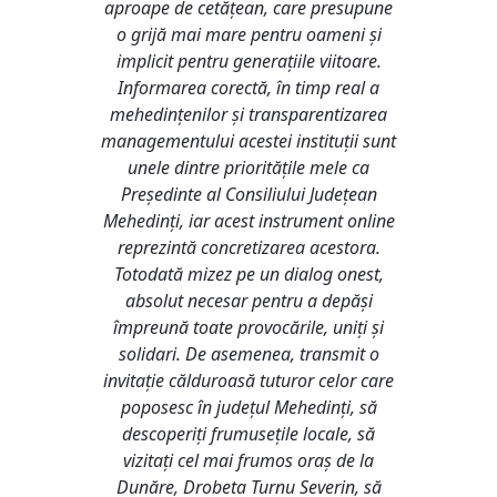
aproape de cetățean, care presupune
o grijă mai mare pentru oameni și
implicit pentru generațiile viitoare.
Informarea corectă, în timp real a
mehedințenilor și transparentizarea
managementului acestei instituții sunt
unele dintre prioritățile mele ca
Președinte al Consiliului Județean
Mehedinți, iar acest instrument online
reprezintă concretizarea acestora.
Totodată mizez pe un dialog onest,
absolut necesar pentru a depăși
împreună toate provocările, uniți și
solidari. De asemenea, transmit o
invitație călduroasă tuturor celor care
poposesc în județul Mehedinți, să
descoperiți frumusețile locale, să
vizitați cel mai frumos oraș de la
Dunăre, Drobeta Turnu Severin, să