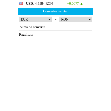
USD
: 4,5584 RON
+0,0077 ▲
Convertor valutar
»
Rezultat:
-