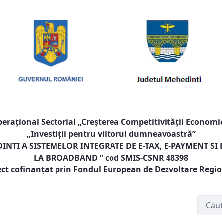
raţional Sectorial „Creşterea Competitivităţii Economic
„Investiţii pentru viitorul dumneavoastră”
NTI A SISTEMELOR INTEGRATE DE E-TAX, E-PAYMENT SI
LA BROADBAND
” cod SMIS-CSNR 48398
ect cofinanţat prin Fondul European de Dezvoltare Regi