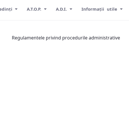
edinți
A.T.O.P.
A.D.I.
Informații utile
nistrative
Regulamentele privind procedurile administrative