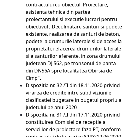
contractului cu obiectul: Proiectare,
asistenta tehnica din partea
proiectantului si executie lucrari pentru
obiectivul ,,Decolmatare santuri si podete
existente, realizarea de santuri de beton,
podete la drumurile laterale si de acces la
proprietati, refacerea drumurilor laterale
si a santurilor aferente, in zona drumului
judetean DJ 562, pe tronsonul de panta
din DN56A spre localitatea Obirsia de
Cimp".
Dispozitia nr. 32 /II din 18.11.2020 privind
virarea de credite intre subdiviziunile
clasificatiei bugetare in bugetul propriu al
judetului pe anul 2020
Dispozitia nr. 31 /II din 17.11.2020 privind
constituirea Comisiei de receptie a
serviciilor de proiectare faza PT, conform
contractului de lucrari nr.8243/12.06.2020