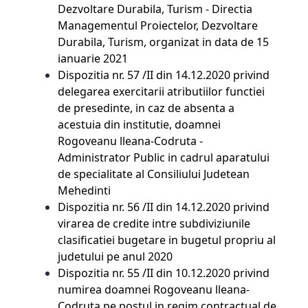
Dezvoltare Durabila, Turism - Directia
Managementul Proiectelor, Dezvoltare
Durabila, Turism, organizat in data de 15
ianuarie 2021
Dispozitia nr. 57 /II din 14.12.2020 privind
delegarea exercitarii atributiilor functiei
de presedinte, in caz de absenta a
acestuia din institutie, doamnei
Rogoveanu lleana-Codruta -
Administrator Public in cadrul aparatului
de specialitate al Consiliului Judetean
Mehedinti
Dispozitia nr. 56 /II din 14.12.2020 privind
virarea de credite intre subdiviziunile
clasificatiei bugetare in bugetul propriu al
judetului pe anul 2020
Dispozitia nr. 55 /II din 10.12.2020 privind
numirea doamnei Rogoveanu lleana-
Codruta pe postul in regim contractual de