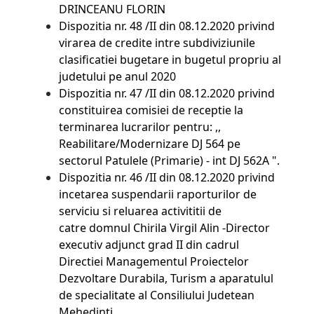
DRINCEANU FLORIN
Dispozitia nr. 48 /II din 08.12.2020 privind
virarea de credite intre subdiviziunile
clasificatiei bugetare in bugetul propriu al
judetului pe anul 2020
Dispozitia nr. 47 /II din 08.12.2020 privind
constituirea comisiei de receptie la
terminarea lucrarilor pentru: ,,
Reabilitare/Modernizare DJ 564 pe
sectorul Patulele (Primarie) - int DJ 562A ".
Dispozitia nr. 46 /II din 08.12.2020 privind
incetarea suspendarii raporturilor de
serviciu si reluarea activititii de
catre domnul Chirila Virgil Alin -Director
executiv adjunct grad II din cadrul
Directiei Managementul Proiectelor
Dezvoltare Durabila, Turism a aparatulul
de specialitate al Consiliului Judetean
Mehedinti