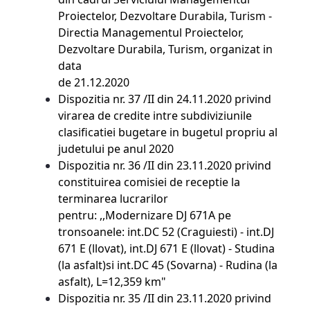
Proiectelor, Dezvoltare Durabila, Turism -
Directia Managementul Proiectelor,
Dezvoltare Durabila, Turism, organizat in
data
de 21.12.2020
Dispozitia nr. 37 /II din 24.11.2020 privind
virarea de credite intre subdiviziunile
clasificatiei bugetare in bugetul propriu al
judetului pe anul 2020
Dispozitia nr. 36 /II din 23.11.2020 privind
constituirea comisiei de receptie la
terminarea lucrarilor
pentru: ,,Modernizare DJ 671A pe
tronsoanele: int.DC 52 (Craguiesti) - int.DJ
671 E (llovat), int.DJ 671 E (llovat) - Studina
(la asfalt)si int.DC 45 (Sovarna) - Rudina (la
asfalt), L=12,359 km"
Dispozitia nr. 35 /II din 23.11.2020 privind