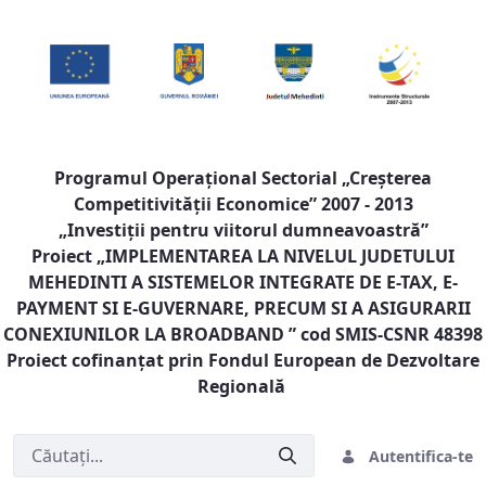
Programul Operaţional Sectorial „Creşterea
Competitivităţii Economice” 2007 - 2013
„Investiţii pentru viitorul dumneavoastră”
Proiect „
IMPLEMENTAREA LA NIVELUL JUDETULUI
MEHEDINTI A SISTEMELOR INTEGRATE DE E-TAX, E-
PAYMENT SI E-GUVERNARE, PRECUM SI A ASIGURARII
CONEXIUNILOR LA BROADBAND
” cod SMIS-CSNR 48398
Proiect cofinanţat prin Fondul European de Dezvoltare
Regională
Autentifica-te