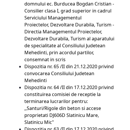
domnului ec. Burducea Bogdan Cristian -
Consilier clasa I, grad superior in cadrul
Serviciului Managementul
Proiectelor, Dezvoltare Durabila, Turism -
Directia Managementul Proiectelor,
Dezvoltare Durabila, Turism al aparatului
de specialitate al Consiliului Judetean
Mehedinti, prin acordul partilor,
consemnat in scris
Dispozitia nr. 65 /II din
21.12.2020 privind
convocarea Consiliului Judetean
Mehedinti
Dispozitia nr. 64 /II din 17.12.2020 privind
constituirea comisiei de receptie la
terminarea lucrarilor pentru:
,,Santuri/Rigole din beton si accese
proprietati DJ606D Slatinicu Mare,
Slatinicu Mic"
Dispozitia nr. 63 /II din 17.12.2020 privind