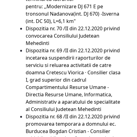
pentru: ,,Modernizare DJ 671 E pe
tronsonul Nadanova(int. DJ 670) -Isverna
(int. DC 50), L=6,1 km"
Dispozitia nr. 70 /II din 22.12.2020 privind
convocarea Consiliului Judetean
Mehedinti
Dispozitia nr. 69 /II din
22.12.2020 privind
incetarea suspendirii raporturilor de
serviciu si reluarea activitatii de catre
doamna Cretescu Viorica · Consilier clasa
I, grad superior din cadrul
Compartimentului Resurse Umane -
Directia Resurse Umane, lnformatica,
Administrativ a aparatului de specialitate
al Consiliului Judetean Mehedinti
Dispozitia nr. 68 /II din
22.12.2020 privind
promovarea temporara a domnului ec.
Burducea Bogdan Cristian - Consilier