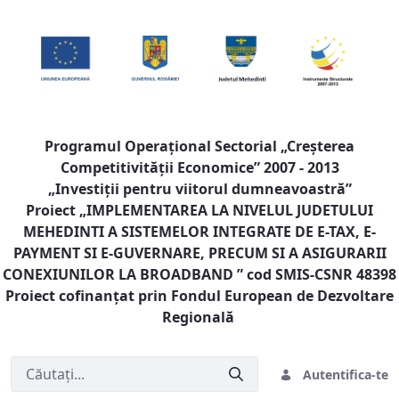
Programul Operaţional Sectorial „Creşterea
Competitivităţii Economice” 2007 - 2013
„Investiţii pentru viitorul dumneavoastră”
Proiect „
IMPLEMENTAREA LA NIVELUL JUDETULUI
MEHEDINTI A SISTEMELOR INTEGRATE DE E-TAX, E-
PAYMENT SI E-GUVERNARE, PRECUM SI A ASIGURARII
CONEXIUNILOR LA BROADBAND
” cod SMIS-CSNR 48398
Proiect cofinanţat prin Fondul European de Dezvoltare
Regională
Autentifica-te