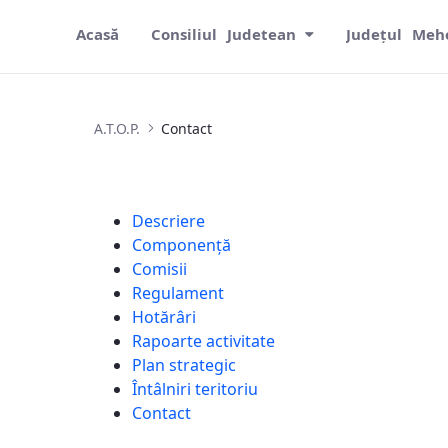
Acasă
Consiliul Judetean
Județul Meh
Contact
A.T.O.P.
Contact
Descriere
Componență
Comisii
Regulament
Hotărâri
Rapoarte activitate
Plan strategic
Întâlniri teritoriu
Contact