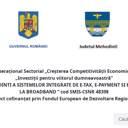
raţional Sectorial „Creşterea Competitivităţii Economic
„Investiţii pentru viitorul dumneavoastră”
NTI A SISTEMELOR INTEGRATE DE E-TAX, E-PAYMENT SI
LA BROADBAND
” cod SMIS-CSNR 48398
ect cofinanţat prin Fondul European de Dezvoltare Regi