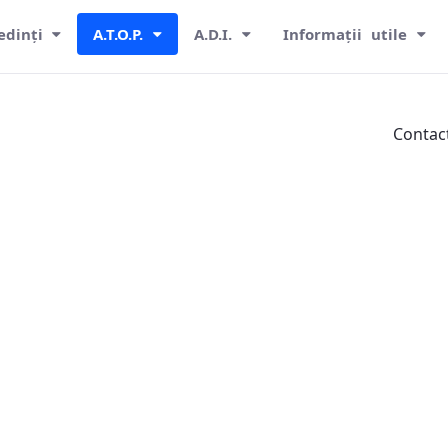
edinți
A.T.O.P.
A.D.I.
Informații utile
Contac