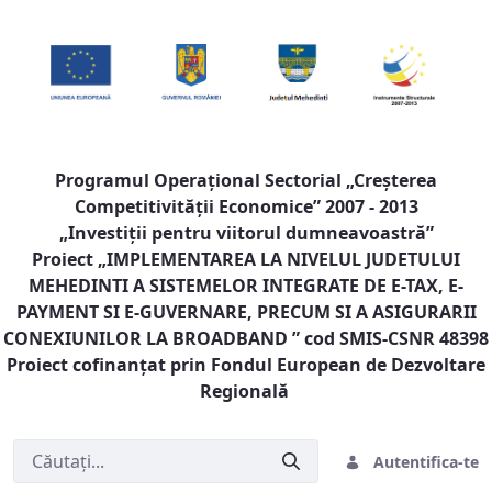
Programul Operaţional Sectorial „Creşterea
Competitivităţii Economice” 2007 - 2013
„Investiţii pentru viitorul dumneavoastră”
Proiect „
IMPLEMENTAREA LA NIVELUL JUDETULUI
MEHEDINTI A SISTEMELOR INTEGRATE DE E-TAX, E-
PAYMENT SI E-GUVERNARE, PRECUM SI A ASIGURARII
CONEXIUNILOR LA BROADBAND
” cod SMIS-CSNR 48398
Proiect cofinanţat prin Fondul European de Dezvoltare
Regională
Autentifica-te