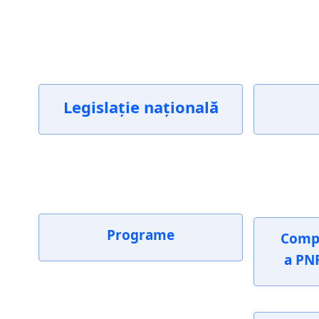
Legislaţie națională
Programe
Comp
a PNR