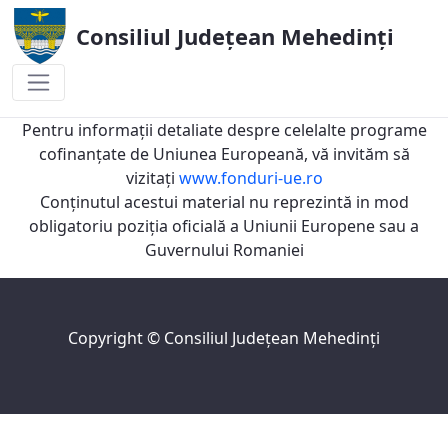
Consiliul Județean Mehedinți
Organigrama
Pentru informaţii detaliate despre celelalte programe
cofinanţate de Uniunea Europeană, vă invităm să
vizitaţi
www.fonduri-ue.ro
Conţinutul acestui material nu reprezintă in mod
obligatoriu poziţia oficială a Uniunii Europene sau a
Guvernului Romaniei
Copyright ©
Consiliul Judeţean Mehedinţi