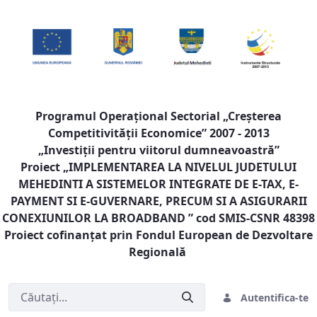
Programul Operaţional Sectorial „Creşterea
Competitivităţii Economice” 2007 - 2013
„Investiţii pentru viitorul dumneavoastră”
Proiect „
IMPLEMENTAREA LA NIVELUL JUDETULUI
MEHEDINTI A SISTEMELOR INTEGRATE DE E-TAX, E-
PAYMENT SI E-GUVERNARE, PRECUM SI A ASIGURARII
CONEXIUNILOR LA BROADBAND
” cod SMIS-CSNR 48398
Proiect cofinanţat prin Fondul European de Dezvoltare
Regională
Autentifica-te