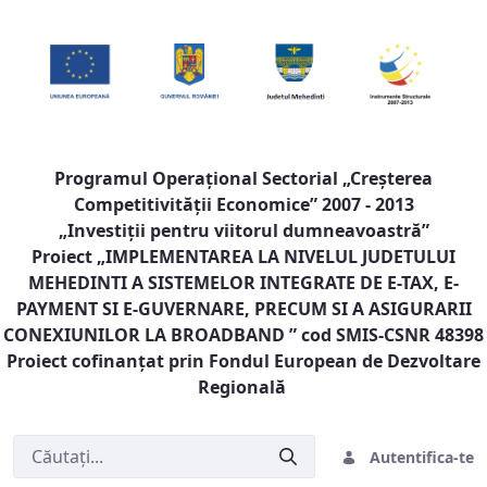
Programul Operaţional Sectorial „Creşterea
Competitivităţii Economice” 2007 - 2013
„Investiţii pentru viitorul dumneavoastră”
Proiect „
IMPLEMENTAREA LA NIVELUL JUDETULUI
MEHEDINTI A SISTEMELOR INTEGRATE DE E-TAX, E-
PAYMENT SI E-GUVERNARE, PRECUM SI A ASIGURARII
CONEXIUNILOR LA BROADBAND
” cod SMIS-CSNR 48398
Proiect cofinanţat prin Fondul European de Dezvoltare
Regională
Autentifica-te