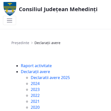
Consiliul Județean Mehedinți
Declarații avere
Președinte
Declarații avere
Raport activitate
Declarații avere
Declaratii avere 2025
2024
2023
2022
2021
2020