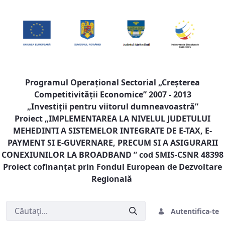
Programul Operaţional Sectorial „Creşterea
Competitivităţii Economice” 2007 - 2013
„Investiţii pentru viitorul dumneavoastră”
Proiect „
IMPLEMENTAREA LA NIVELUL JUDETULUI
MEHEDINTI A SISTEMELOR INTEGRATE DE E-TAX, E-
PAYMENT SI E-GUVERNARE, PRECUM SI A ASIGURARII
CONEXIUNILOR LA BROADBAND
” cod SMIS-CSNR 48398
Proiect cofinanţat prin Fondul European de Dezvoltare
Regională
Autentifica-te