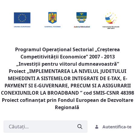
Programul Operaţional Sectorial „Creşterea
Competitivităţii Economice” 2007 - 2013
„Investiţii pentru viitorul dumneavoastră”
Proiect „
IMPLEMENTAREA LA NIVELUL JUDETULUI
MEHEDINTI A SISTEMELOR INTEGRATE DE E-TAX, E-
PAYMENT SI E-GUVERNARE, PRECUM SI A ASIGURARII
CONEXIUNILOR LA BROADBAND
” cod SMIS-CSNR 48398
Proiect cofinanţat prin Fondul European de Dezvoltare
Regională
Autentifica-te