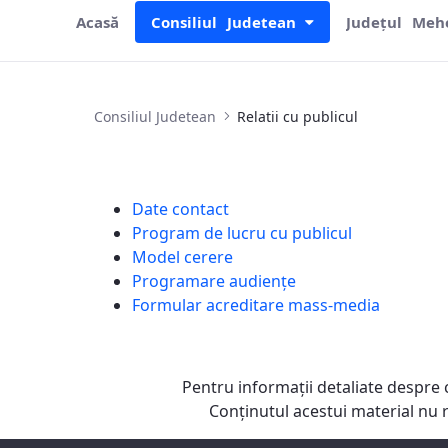
Acasă
Consiliul Judetean
Județul Meh
Relatii cu publicul
Consiliul Judetean
Relatii cu publicul
Date contact
Program de lucru cu publicul
Model cerere
Programare audiențe
Formular acreditare mass-media
Pentru informaţii detaliate despre 
Conţinutul acestui material nu 