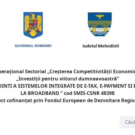
raţional Sectorial „Creşterea Competitivităţii Economic
„Investiţii pentru viitorul dumneavoastră”
NTI A SISTEMELOR INTEGRATE DE E-TAX, E-PAYMENT SI
LA BROADBAND
” cod SMIS-CSNR 48398
ect cofinanţat prin Fondul European de Dezvoltare Regi