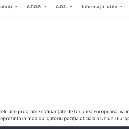
edinți
A.T.O.P.
A.D.I.
Informații utile
celelalte programe cofinanţate de Uniunea Europeană, vă in
reprezintă in mod obligatoriu poziţia oficială a Uniunii Eu