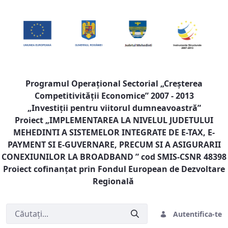
Programul Operaţional Sectorial „Creşterea
Competitivităţii Economice” 2007 - 2013
„Investiţii pentru viitorul dumneavoastră”
Proiect „
IMPLEMENTAREA LA NIVELUL JUDETULUI
MEHEDINTI A SISTEMELOR INTEGRATE DE E-TAX, E-
PAYMENT SI E-GUVERNARE, PRECUM SI A ASIGURARII
CONEXIUNILOR LA BROADBAND
” cod SMIS-CSNR 48398
Proiect cofinanţat prin Fondul European de Dezvoltare
Regională
Autentifica-te