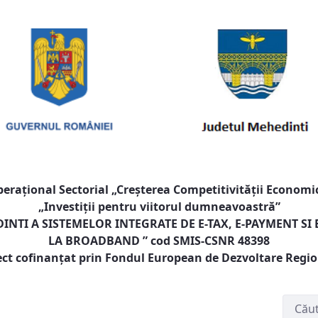
raţional Sectorial „Creşterea Competitivităţii Economic
„Investiţii pentru viitorul dumneavoastră”
NTI A SISTEMELOR INTEGRATE DE E-TAX, E-PAYMENT SI
LA BROADBAND
” cod SMIS-CSNR 48398
ect cofinanţat prin Fondul European de Dezvoltare Regi