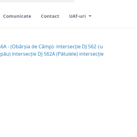
Comunicate
Contact
UAT-uri
56A - (Obârșia de Câmp)- intersecție DJ 562 cu
pău) intersecție DJ 562A (Pătulele) intersecție