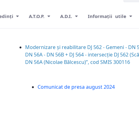
edinți
A.T.O.P.
A.D.I.
Informații utile
țene
Modernizare și reabilitare DJ 562 - Gemeni - DN 
DN 56A - DN 56B + DJ 564 - intersecție DJ 562 (Scă
DN 56A (Nicolae Bălcescu)”, cod SMIS 300116
Comunicat de presa august 2024