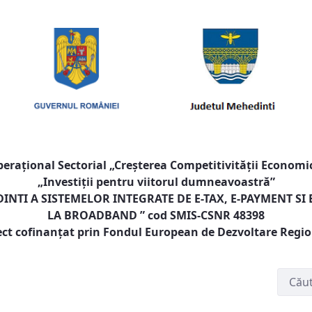
raţional Sectorial „Creşterea Competitivităţii Economic
„Investiţii pentru viitorul dumneavoastră”
NTI A SISTEMELOR INTEGRATE DE E-TAX, E-PAYMENT SI
LA BROADBAND
” cod SMIS-CSNR 48398
ect cofinanţat prin Fondul European de Dezvoltare Regi