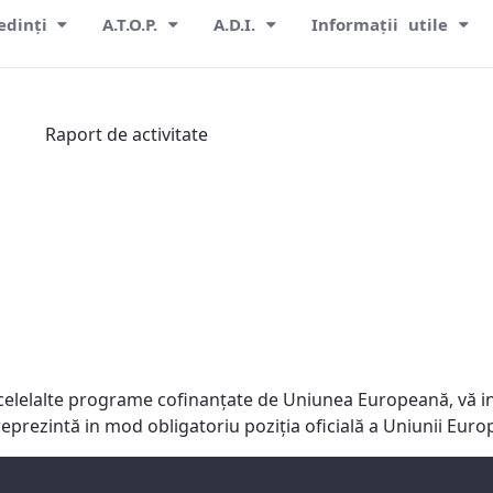
edinți
A.T.O.P.
A.D.I.
Informații utile
Raport de activitate
celelalte programe cofinanţate de Uniunea Europeană, vă in
reprezintă in mod obligatoriu poziţia oficială a Uniunii Eu