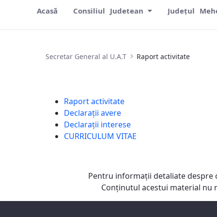
Acasă
Consiliul Judetean
Județul Meh
Raport activitate
Secretar General al U.A.T
Raport activitate
Raport activitate
Declarații avere
Declarații interese
CURRICULUM VITAE
Pentru informaţii detaliate despre 
Conţinutul acestui material nu 