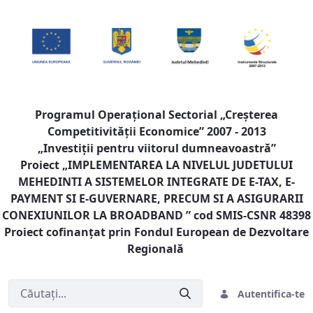
Programul Operaţional Sectorial „Creşterea
Competitivităţii Economice” 2007 - 2013
„Investiţii pentru viitorul dumneavoastră”
Proiect „
IMPLEMENTAREA LA NIVELUL JUDETULUI
MEHEDINTI A SISTEMELOR INTEGRATE DE E-TAX, E-
PAYMENT SI E-GUVERNARE, PRECUM SI A ASIGURARII
CONEXIUNILOR LA BROADBAND
” cod SMIS-CSNR 48398
Proiect cofinanţat prin Fondul European de Dezvoltare
Regională
Autentifica-te