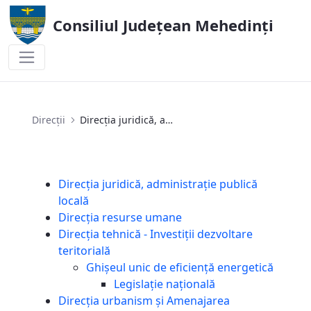
Consiliul Județean Mehedinți
Direcția juridică, administrație publică l
Direcții
Direcția juridică, administrație publică locală
Direcția juridică, administrație publică
locală
Direcția resurse umane
Direcția tehnică - Investiții dezvoltare
teritorială
Ghișeul unic de eficiență energetică
Legislaţie națională
Direcția urbanism și Amenajarea