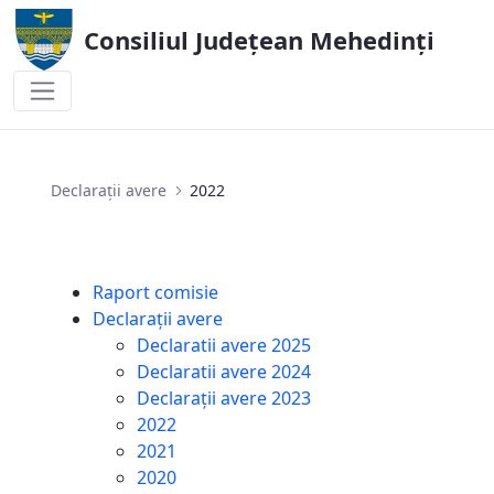
Consiliul Județean Mehedinți
2022
Declarații avere
2022
Raport comisie
Declarații avere
Declaratii avere 2025
Declaratii avere 2024
Declarații avere 2023
2022
2021
2020