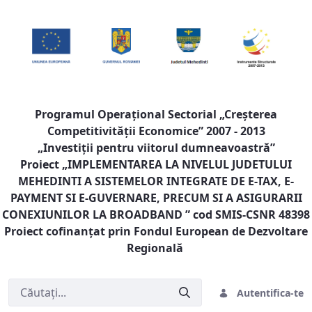
Programul Operaţional Sectorial „Creşterea
Competitivităţii Economice” 2007 - 2013
„Investiţii pentru viitorul dumneavoastră”
Proiect „
IMPLEMENTAREA LA NIVELUL JUDETULUI
MEHEDINTI A SISTEMELOR INTEGRATE DE E-TAX, E-
PAYMENT SI E-GUVERNARE, PRECUM SI A ASIGURARII
CONEXIUNILOR LA BROADBAND
” cod SMIS-CSNR 48398
Proiect cofinanţat prin Fondul European de Dezvoltare
Regională
Autentifica-te