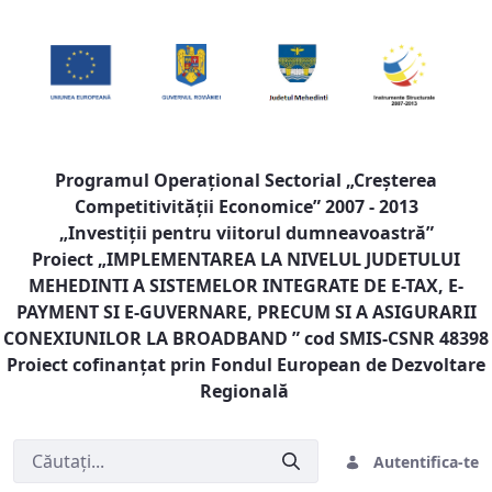
Programul Operaţional Sectorial „Creşterea
Competitivităţii Economice” 2007 - 2013
„Investiţii pentru viitorul dumneavoastră”
Proiect „
IMPLEMENTAREA LA NIVELUL JUDETULUI
MEHEDINTI A SISTEMELOR INTEGRATE DE E-TAX, E-
PAYMENT SI E-GUVERNARE, PRECUM SI A ASIGURARII
CONEXIUNILOR LA BROADBAND
” cod SMIS-CSNR 48398
Proiect cofinanţat prin Fondul European de Dezvoltare
Regională
Autentifica-te