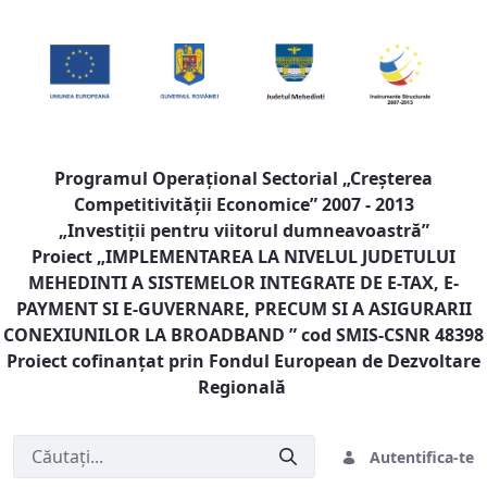
Programul Operaţional Sectorial „Creşterea
Competitivităţii Economice” 2007 - 2013
„Investiţii pentru viitorul dumneavoastră”
Proiect „
IMPLEMENTAREA LA NIVELUL JUDETULUI
MEHEDINTI A SISTEMELOR INTEGRATE DE E-TAX, E-
PAYMENT SI E-GUVERNARE, PRECUM SI A ASIGURARII
CONEXIUNILOR LA BROADBAND
” cod SMIS-CSNR 48398
Proiect cofinanţat prin Fondul European de Dezvoltare
Regională
Autentifica-te