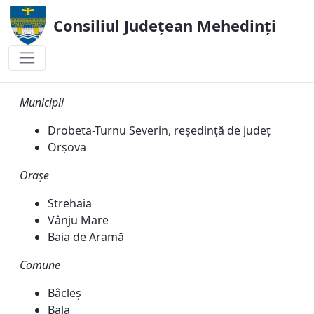
Consiliul Județean Mehedinți
Împărțite administrativă
Municipii
Drobeta-Turnu Severin, reședință de județ
Orșova
Orașe
Strehaia
Vânju Mare
Baia de Aramă
Comune
Bâcleș
Bala