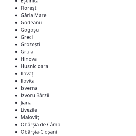
Eșelnița
Florești
Gârla Mare
Godeanu
Gogoșu
Greci
Grozești
Gruia
Hinova
Husnicioara
Ilovăț
Ilovița
Isverna
Izvoru Bârzii
Jiana
Livezile
Malovăț
Obârșia de Câmp
Obârșia-Cloșani