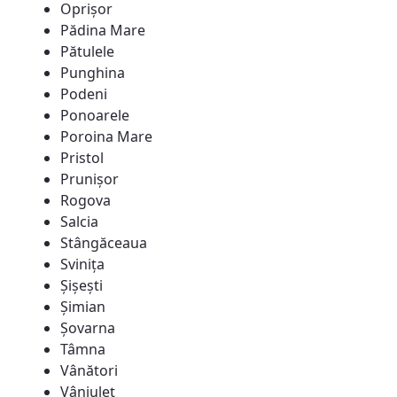
Oprișor
Pădina Mare
Pătulele
Punghina
Podeni
Ponoarele
Poroina Mare
Pristol
Prunișor
Rogova
Salcia
Stângăceaua
Svinița
Șișești
Șimian
Șovarna
Tâmna
Vânători
Vânjuleț