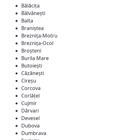
Bălăcița
Bâlvănești
Balta
Braniștea
Breznița-Motru
Breznița-Ocol
Broșteni
Burila Mare
Butoiești
Căzănești
Cireșu
Corcova
Corlățel
Cujmir
Dârvari
Devesel
Dubova
Dumbrava