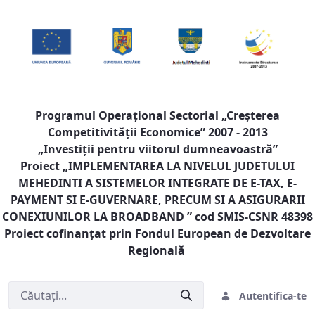
Programul Operaţional Sectorial „Creşterea
Competitivităţii Economice” 2007 - 2013
„Investiţii pentru viitorul dumneavoastră”
Proiect „
IMPLEMENTAREA LA NIVELUL JUDETULUI
MEHEDINTI A SISTEMELOR INTEGRATE DE E-TAX, E-
PAYMENT SI E-GUVERNARE, PRECUM SI A ASIGURARII
CONEXIUNILOR LA BROADBAND
” cod SMIS-CSNR 48398
Proiect cofinanţat prin Fondul European de Dezvoltare
Regională
Autentifica-te