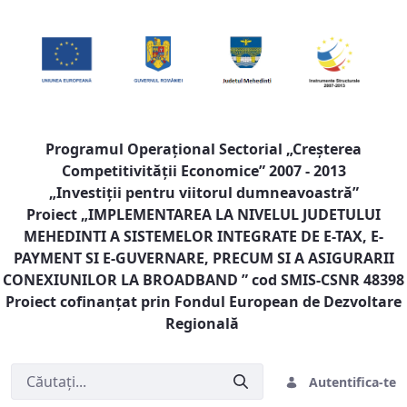
Programul Operaţional Sectorial „Creşterea
Competitivităţii Economice” 2007 - 2013
„Investiţii pentru viitorul dumneavoastră”
Proiect „
IMPLEMENTAREA LA NIVELUL JUDETULUI
MEHEDINTI A SISTEMELOR INTEGRATE DE E-TAX, E-
PAYMENT SI E-GUVERNARE, PRECUM SI A ASIGURARII
CONEXIUNILOR LA BROADBAND
” cod SMIS-CSNR 48398
Proiect cofinanţat prin Fondul European de Dezvoltare
Regională
Autentifica-te