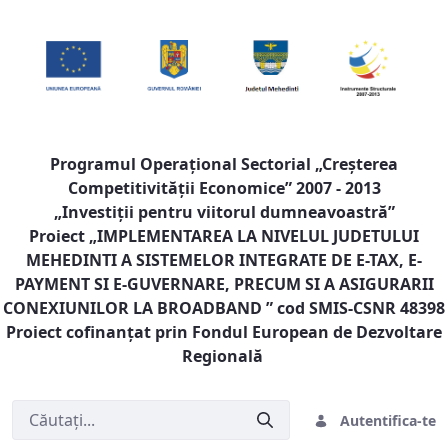
Programul Operaţional Sectorial „Creşterea
Competitivităţii Economice” 2007 - 2013
„Investiţii pentru viitorul dumneavoastră”
Proiect „
IMPLEMENTAREA LA NIVELUL JUDETULUI
MEHEDINTI A SISTEMELOR INTEGRATE DE E-TAX, E-
PAYMENT SI E-GUVERNARE, PRECUM SI A ASIGURARII
CONEXIUNILOR LA BROADBAND
” cod SMIS-CSNR 48398
Proiect cofinanţat prin Fondul European de Dezvoltare
Regională
Autentifica-te