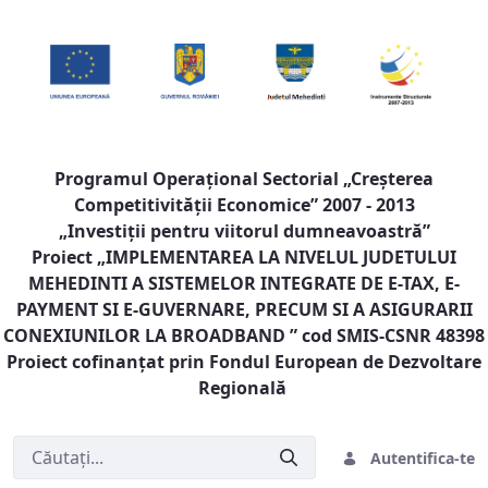
Programul Operaţional Sectorial „Creşterea
Competitivităţii Economice” 2007 - 2013
„Investiţii pentru viitorul dumneavoastră”
Proiect „
IMPLEMENTAREA LA NIVELUL JUDETULUI
MEHEDINTI A SISTEMELOR INTEGRATE DE E-TAX, E-
PAYMENT SI E-GUVERNARE, PRECUM SI A ASIGURARII
CONEXIUNILOR LA BROADBAND
” cod SMIS-CSNR 48398
Proiect cofinanţat prin Fondul European de Dezvoltare
Regională
Autentifica-te