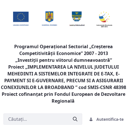
Programul Operaţional Sectorial „Creşterea
Competitivităţii Economice” 2007 - 2013
„Investiţii pentru viitorul dumneavoastră”
Proiect „
IMPLEMENTAREA LA NIVELUL JUDETULUI
MEHEDINTI A SISTEMELOR INTEGRATE DE E-TAX, E-
PAYMENT SI E-GUVERNARE, PRECUM SI A ASIGURARII
CONEXIUNILOR LA BROADBAND
” cod SMIS-CSNR 48398
Proiect cofinanţat prin Fondul European de Dezvoltare
Regională
Autentifica-te