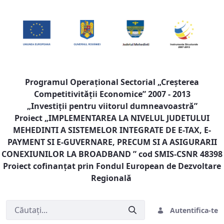
Programul Operaţional Sectorial „Creşterea
Competitivităţii Economice” 2007 - 2013
„Investiţii pentru viitorul dumneavoastră”
Proiect „
IMPLEMENTAREA LA NIVELUL JUDETULUI
MEHEDINTI A SISTEMELOR INTEGRATE DE E-TAX, E-
PAYMENT SI E-GUVERNARE, PRECUM SI A ASIGURARII
CONEXIUNILOR LA BROADBAND
” cod SMIS-CSNR 48398
Proiect cofinanţat prin Fondul European de Dezvoltare
Regională
Autentifica-te