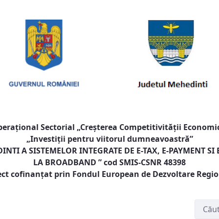
raţional Sectorial „Creşterea Competitivităţii Economic
„Investiţii pentru viitorul dumneavoastră”
NTI A SISTEMELOR INTEGRATE DE E-TAX, E-PAYMENT SI
LA BROADBAND
” cod SMIS-CSNR 48398
ect cofinanţat prin Fondul European de Dezvoltare Regi