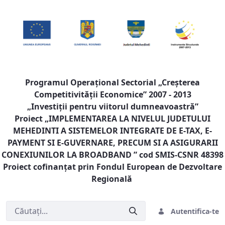
Programul Operaţional Sectorial „Creşterea
Competitivităţii Economice” 2007 - 2013
„Investiţii pentru viitorul dumneavoastră”
Proiect „
IMPLEMENTAREA LA NIVELUL JUDETULUI
MEHEDINTI A SISTEMELOR INTEGRATE DE E-TAX, E-
PAYMENT SI E-GUVERNARE, PRECUM SI A ASIGURARII
CONEXIUNILOR LA BROADBAND
” cod SMIS-CSNR 48398
Proiect cofinanţat prin Fondul European de Dezvoltare
Regională
Autentifica-te