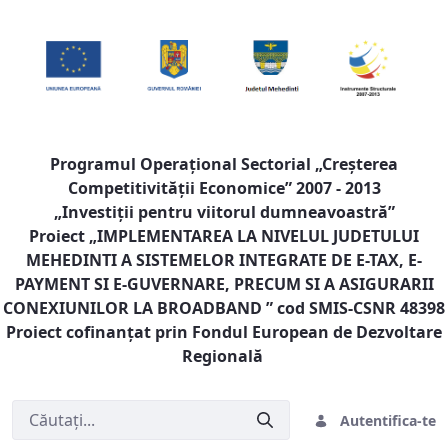
Programul Operaţional Sectorial „Creşterea
Competitivităţii Economice” 2007 - 2013
„Investiţii pentru viitorul dumneavoastră”
Proiect „
IMPLEMENTAREA LA NIVELUL JUDETULUI
MEHEDINTI A SISTEMELOR INTEGRATE DE E-TAX, E-
PAYMENT SI E-GUVERNARE, PRECUM SI A ASIGURARII
CONEXIUNILOR LA BROADBAND
” cod SMIS-CSNR 48398
Proiect cofinanţat prin Fondul European de Dezvoltare
Regională
Autentifica-te