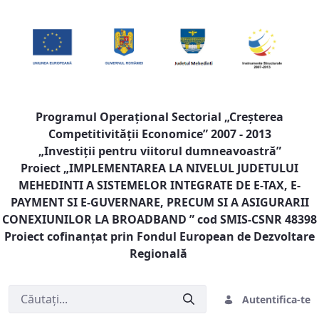
Programul Operaţional Sectorial „Creşterea
Competitivităţii Economice” 2007 - 2013
„Investiţii pentru viitorul dumneavoastră”
Proiect „
IMPLEMENTAREA LA NIVELUL JUDETULUI
MEHEDINTI A SISTEMELOR INTEGRATE DE E-TAX, E-
PAYMENT SI E-GUVERNARE, PRECUM SI A ASIGURARII
CONEXIUNILOR LA BROADBAND
” cod SMIS-CSNR 48398
Proiect cofinanţat prin Fondul European de Dezvoltare
Regională
Autentifica-te