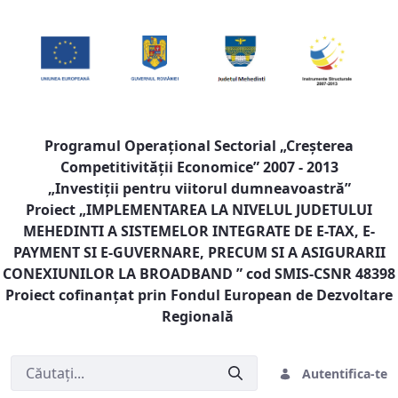
Programul Operaţional Sectorial „Creşterea
Competitivităţii Economice” 2007 - 2013
„Investiţii pentru viitorul dumneavoastră”
Proiect „
IMPLEMENTAREA LA NIVELUL JUDETULUI
MEHEDINTI A SISTEMELOR INTEGRATE DE E-TAX, E-
PAYMENT SI E-GUVERNARE, PRECUM SI A ASIGURARII
CONEXIUNILOR LA BROADBAND
” cod SMIS-CSNR 48398
Proiect cofinanţat prin Fondul European de Dezvoltare
Regională
Autentifica-te