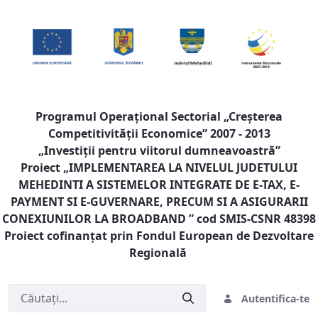
Programul Operaţional Sectorial „Creşterea
Competitivităţii Economice” 2007 - 2013
„Investiţii pentru viitorul dumneavoastră”
Proiect „
IMPLEMENTAREA LA NIVELUL JUDETULUI
MEHEDINTI A SISTEMELOR INTEGRATE DE E-TAX, E-
PAYMENT SI E-GUVERNARE, PRECUM SI A ASIGURARII
CONEXIUNILOR LA BROADBAND
” cod SMIS-CSNR 48398
Proiect cofinanţat prin Fondul European de Dezvoltare
Regională
Autentifica-te