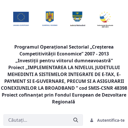
Programul Operaţional Sectorial „Creşterea
Competitivităţii Economice” 2007 - 2013
„Investiţii pentru viitorul dumneavoastră”
Proiect „
IMPLEMENTAREA LA NIVELUL JUDETULUI
MEHEDINTI A SISTEMELOR INTEGRATE DE E-TAX, E-
PAYMENT SI E-GUVERNARE, PRECUM SI A ASIGURARII
CONEXIUNILOR LA BROADBAND
” cod SMIS-CSNR 48398
Proiect cofinanţat prin Fondul European de Dezvoltare
Regională
Autentifica-te