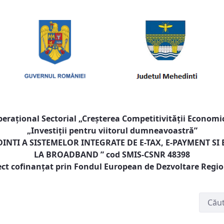
raţional Sectorial „Creşterea Competitivităţii Economic
„Investiţii pentru viitorul dumneavoastră”
NTI A SISTEMELOR INTEGRATE DE E-TAX, E-PAYMENT SI
LA BROADBAND
” cod SMIS-CSNR 48398
ect cofinanţat prin Fondul European de Dezvoltare Regi