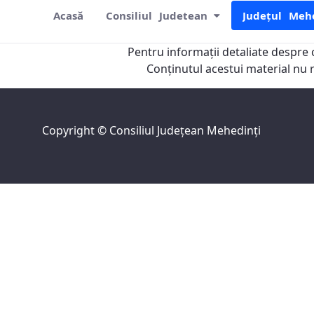
Acasă
Consiliul Judetean
Județul Meh
Județul Mehedinți
Pentru informaţii detaliate despre 
Conţinutul acestui material nu 
Copyright ©
Consiliul Judeţean Mehedinţi