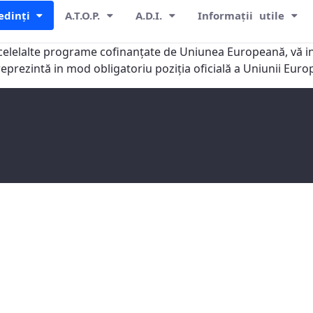
edinți
A.T.O.P.
A.D.I.
Informații utile
celelalte programe cofinanţate de Uniunea Europeană, vă in
reprezintă in mod obligatoriu poziţia oficială a Uniunii Eu