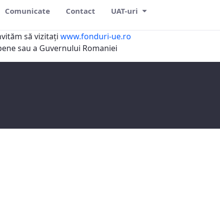
Comunicate
Contact
UAT-uri
vităm să vizitaţi
www.fonduri-ue.ro
ropene sau a Guvernului Romaniei