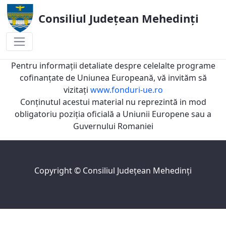
Consiliul Județean Mehedinți
2016
Pentru informaţii detaliate despre celelalte programe
cofinanţate de Uniunea Europeană, vă invităm să
vizitaţi
www.fonduri-ue.ro
Conţinutul acestui material nu reprezintă in mod
obligatoriu poziţia oficială a Uniunii Europene sau a
Guvernului Romaniei
Copyright ©
Consiliul Judeţean Mehedinţi