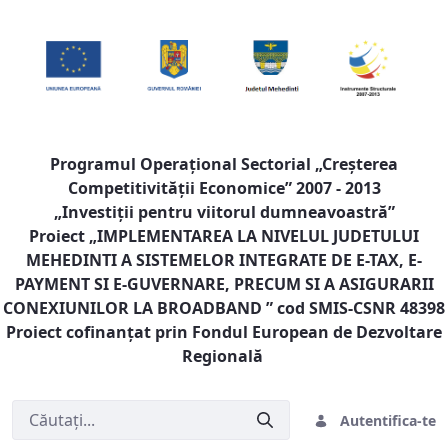
Programul Operaţional Sectorial „Creşterea
Competitivităţii Economice” 2007 - 2013
„Investiţii pentru viitorul dumneavoastră”
Proiect „
IMPLEMENTAREA LA NIVELUL JUDETULUI
MEHEDINTI A SISTEMELOR INTEGRATE DE E-TAX, E-
PAYMENT SI E-GUVERNARE, PRECUM SI A ASIGURARII
CONEXIUNILOR LA BROADBAND
” cod SMIS-CSNR 48398
Proiect cofinanţat prin Fondul European de Dezvoltare
Regională
Autentifica-te