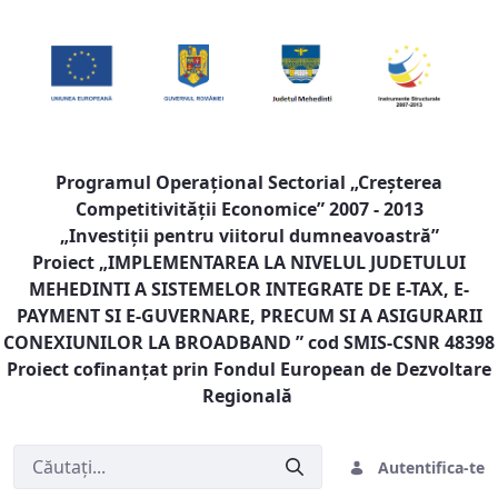
Programul Operaţional Sectorial „Creşterea
Competitivităţii Economice” 2007 - 2013
„Investiţii pentru viitorul dumneavoastră”
Proiect „
IMPLEMENTAREA LA NIVELUL JUDETULUI
MEHEDINTI A SISTEMELOR INTEGRATE DE E-TAX, E-
PAYMENT SI E-GUVERNARE, PRECUM SI A ASIGURARII
CONEXIUNILOR LA BROADBAND
” cod SMIS-CSNR 48398
Proiect cofinanţat prin Fondul European de Dezvoltare
Regională
Autentifica-te