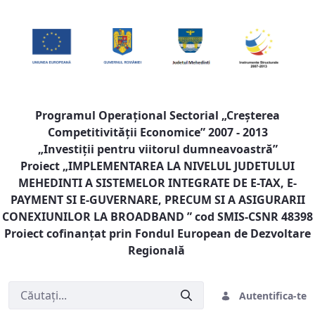
Programul Operaţional Sectorial „Creşterea
Competitivităţii Economice” 2007 - 2013
„Investiţii pentru viitorul dumneavoastră”
Proiect „
IMPLEMENTAREA LA NIVELUL JUDETULUI
MEHEDINTI A SISTEMELOR INTEGRATE DE E-TAX, E-
PAYMENT SI E-GUVERNARE, PRECUM SI A ASIGURARII
CONEXIUNILOR LA BROADBAND
” cod SMIS-CSNR 48398
Proiect cofinanţat prin Fondul European de Dezvoltare
Regională
Autentifica-te