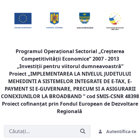
Programul Operaţional Sectorial „Creşterea
Competitivităţii Economice” 2007 - 2013
„Investiţii pentru viitorul dumneavoastră”
Proiect „
IMPLEMENTAREA LA NIVELUL JUDETULUI
MEHEDINTI A SISTEMELOR INTEGRATE DE E-TAX, E-
PAYMENT SI E-GUVERNARE, PRECUM SI A ASIGURARII
CONEXIUNILOR LA BROADBAND
” cod SMIS-CSNR 48398
Proiect cofinanţat prin Fondul European de Dezvoltare
Regională
Autentifica-te