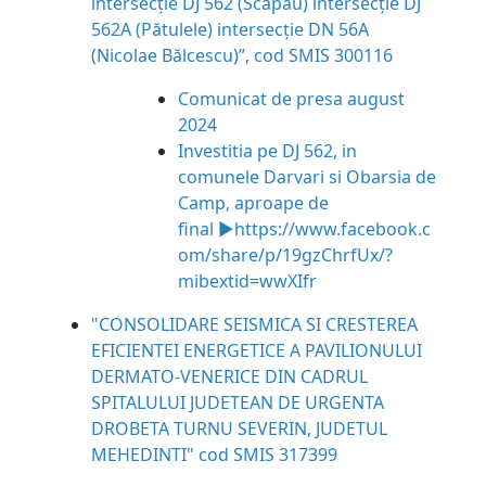
intersecție DJ 562 (Scăpău) intersecție DJ
562A (Pătulele) intersecție DN 56A
(Nicolae Bălcescu)”, cod SMIS 300116
Comunicat de presa august
2024
Investitia pe DJ 562, in
comunele Darvari si Obarsia de
Camp, aproape de
final ►
https://www.facebook.c
om/
share/p/19gzChrfUx/?
mibextid=
wwXIfr
"CONSOLIDARE SEISMICA SI CRESTEREA
EFICIENTEI ENERGETICE A PAVILIONULUI
DERMATO-VENERICE DIN CADRUL
SPITALULUI JUDETEAN DE URGENTA
DROBETA TURNU SEVERIN, JUDETUL
MEHEDINTI" cod SMIS 317399