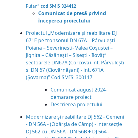
Pufan”
cod SMIS 324412
Comunicat de presă privind
începerea proiectului
Proiectul „Modernizare și reabilitare DJ
671E pe tronsonul DN 67A – Pârvulești –
Poiana – Severinești- Valea Coșuștei –
Jignița – Căzănești – Șișești - Ilovăț”
sectoarele DN67A (Corcova)-int. Pârvuleşti
si DN 67 (Ciovârnăşani) - int. 671A
(Şovarna)” Cod SMIS: 300117
Comunicat august 2024-
demarare proiect
Descrierea proiectului
Modernizare și reabilitare DJ 562 - Gemeni
- DN 56A - (Obârșia de Câmp) - intersecție
DJ 562 cu DN 56A - DN 56B + DJ 564 -