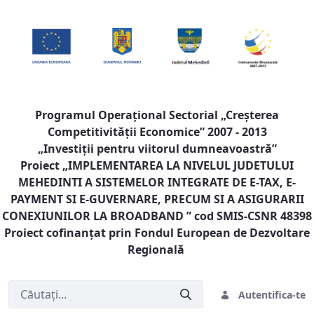
Programul Operaţional Sectorial „Creşterea
Competitivităţii Economice” 2007 - 2013
„Investiţii pentru viitorul dumneavoastră”
Proiect „
IMPLEMENTAREA LA NIVELUL JUDETULUI
MEHEDINTI A SISTEMELOR INTEGRATE DE E-TAX, E-
PAYMENT SI E-GUVERNARE, PRECUM SI A ASIGURARII
CONEXIUNILOR LA BROADBAND
” cod SMIS-CSNR 48398
Proiect cofinanţat prin Fondul European de Dezvoltare
Regională
Autentifica-te