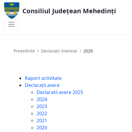
Consiliul Județean Mehedinți
2020
Președinte
Declarații interese
2020
Raport activitate
Declarații avere
Declaratii avere 2025
2024
2023
2022
2021
2020