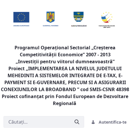
Programul Operaţional Sectorial „Creşterea
Competitivităţii Economice” 2007 - 2013
„Investiţii pentru viitorul dumneavoastră”
Proiect „
IMPLEMENTAREA LA NIVELUL JUDETULUI
MEHEDINTI A SISTEMELOR INTEGRATE DE E-TAX, E-
PAYMENT SI E-GUVERNARE, PRECUM SI A ASIGURARII
CONEXIUNILOR LA BROADBAND
” cod SMIS-CSNR 48398
Proiect cofinanţat prin Fondul European de Dezvoltare
Regională
Autentifica-te