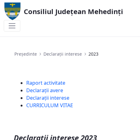
Consiliul Județean Mehedinți
2023
Președinte
Declarații interese
2023
Raport activitate
Declarații avere
Declarații interese
CURRICULUM VITAE
Declaratii interese 2023