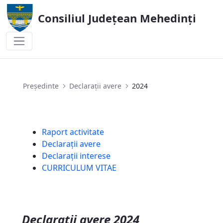
Consiliul Județean Mehedinți
2024
Președinte
Declarații avere
2024
Raport activitate
Declarații avere
Declarații interese
CURRICULUM VITAE
Declaratii avere 2024