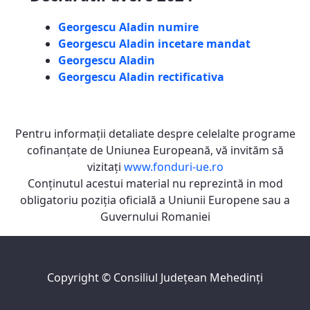
Georgescu Aladin numire
Georgescu Aladin incetare mandat
Georgescu Aladin
Georgescu Aladin rectificativa
Pentru informaţii detaliate despre celelalte programe
cofinanţate de Uniunea Europeană, vă invităm să
vizitaţi
www.fonduri-ue.ro
Conţinutul acestui material nu reprezintă in mod
obligatoriu poziţia oficială a Uniunii Europene sau a
Guvernului Romaniei
Copyright ©
Consiliul Judeţean Mehedinţi