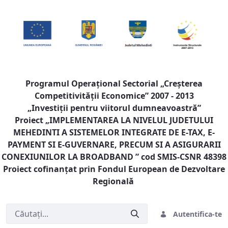
Programul Operaţional Sectorial „Creşterea
Competitivităţii Economice” 2007 - 2013
„Investiţii pentru viitorul dumneavoastră”
Proiect „
IMPLEMENTAREA LA NIVELUL JUDETULUI
MEHEDINTI A SISTEMELOR INTEGRATE DE E-TAX, E-
PAYMENT SI E-GUVERNARE, PRECUM SI A ASIGURARII
CONEXIUNILOR LA BROADBAND
” cod SMIS-CSNR 48398
Proiect cofinanţat prin Fondul European de Dezvoltare
Regională
Autentifica-te