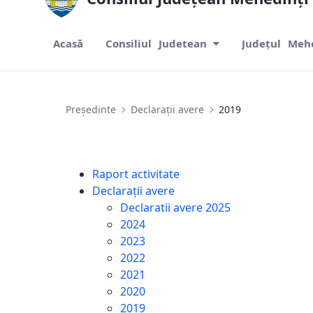
Acasă
Consiliul Judetean
Județul Meh
2019
Președinte
Declarații avere
2019
Raport activitate
Declarații avere
Declaratii avere 2025
2024
2023
2022
2021
2020
2019