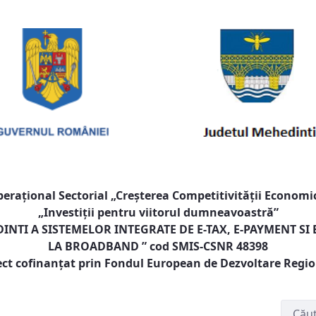
raţional Sectorial „Creşterea Competitivităţii Economic
„Investiţii pentru viitorul dumneavoastră”
NTI A SISTEMELOR INTEGRATE DE E-TAX, E-PAYMENT SI
LA BROADBAND
” cod SMIS-CSNR 48398
ect cofinanţat prin Fondul European de Dezvoltare Regi