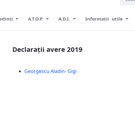
edinți
A.T.O.P.
A.D.I.
Informații utile
Declarații avere 2019
Georgescu Aladin- Gigi