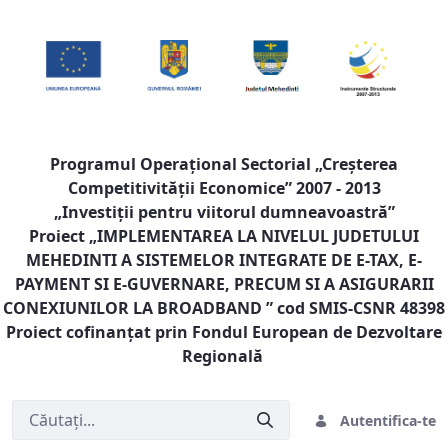
Programul Operaţional Sectorial „Creşterea
Competitivităţii Economice” 2007 - 2013
„Investiţii pentru viitorul dumneavoastră”
Proiect „
IMPLEMENTAREA LA NIVELUL JUDETULUI
MEHEDINTI A SISTEMELOR INTEGRATE DE E-TAX, E-
PAYMENT SI E-GUVERNARE, PRECUM SI A ASIGURARII
CONEXIUNILOR LA BROADBAND
” cod SMIS-CSNR 48398
Proiect cofinanţat prin Fondul European de Dezvoltare
Regională
Autentifica-te