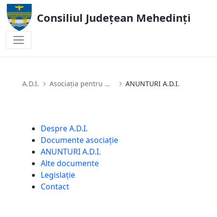
Consiliul Județean Mehedinți
ANUNTURI A.D.I.
A.D.I.
Asociația pentru Managementul Serviciilor de Apă și de Canalizare Mehedinți
ANUNTURI A.D.I.
Despre A.D.I.
Documente asociație
ANUNTURI A.D.I.
Alte documente
Legislație
Contact