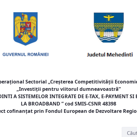
raţional Sectorial „Creşterea Competitivităţii Economic
„Investiţii pentru viitorul dumneavoastră”
NTI A SISTEMELOR INTEGRATE DE E-TAX, E-PAYMENT SI
LA BROADBAND
” cod SMIS-CSNR 48398
ect cofinanţat prin Fondul European de Dezvoltare Regi