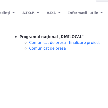
edinți
A.T.O.P.
A.D.I.
Informații utile
Programul național „DIGILOCAL”
Comunicat de presa - finalizare proiect
Comunicat de presa