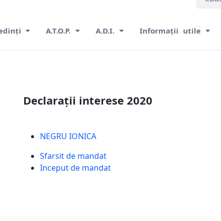
edinți
A.T.O.P.
A.D.I.
Informații utile
Declarații interese 2020
NEGRU IONICA
Sfarsit de mandat
Inceput de mandat