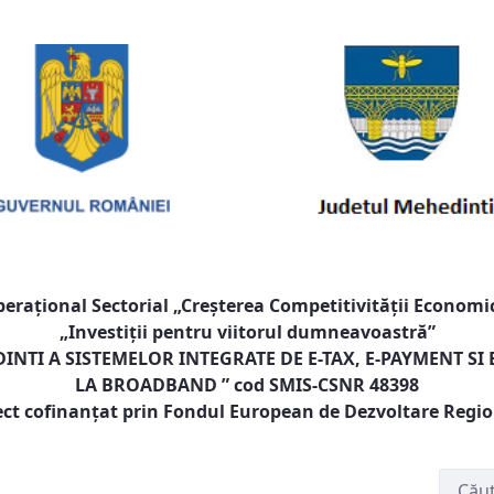
raţional Sectorial „Creşterea Competitivităţii Economic
„Investiţii pentru viitorul dumneavoastră”
NTI A SISTEMELOR INTEGRATE DE E-TAX, E-PAYMENT SI
LA BROADBAND
” cod SMIS-CSNR 48398
ect cofinanţat prin Fondul European de Dezvoltare Regi