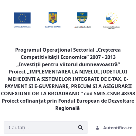
Programul Operaţional Sectorial „Creşterea
Competitivităţii Economice” 2007 - 2013
„Investiţii pentru viitorul dumneavoastră”
Proiect „
IMPLEMENTAREA LA NIVELUL JUDETULUI
MEHEDINTI A SISTEMELOR INTEGRATE DE E-TAX, E-
PAYMENT SI E-GUVERNARE, PRECUM SI A ASIGURARII
CONEXIUNILOR LA BROADBAND
” cod SMIS-CSNR 48398
Proiect cofinanţat prin Fondul European de Dezvoltare
Regională
Autentifica-te