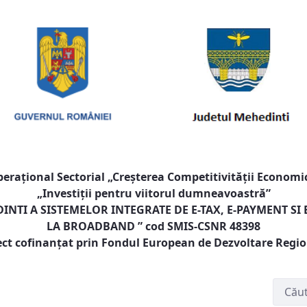
raţional Sectorial „Creşterea Competitivităţii Economic
„Investiţii pentru viitorul dumneavoastră”
NTI A SISTEMELOR INTEGRATE DE E-TAX, E-PAYMENT SI
LA BROADBAND
” cod SMIS-CSNR 48398
ect cofinanţat prin Fondul European de Dezvoltare Regi