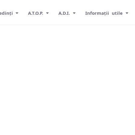
edinți
A.T.O.P.
A.D.I.
Informații utile