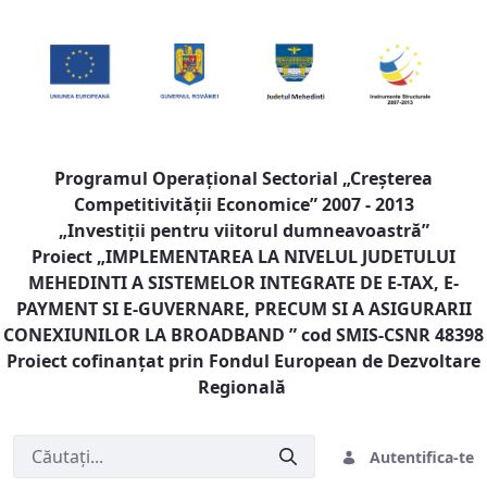
Programul Operaţional Sectorial „Creşterea
Competitivităţii Economice” 2007 - 2013
„Investiţii pentru viitorul dumneavoastră”
Proiect „
IMPLEMENTAREA LA NIVELUL JUDETULUI
MEHEDINTI A SISTEMELOR INTEGRATE DE E-TAX, E-
PAYMENT SI E-GUVERNARE, PRECUM SI A ASIGURARII
CONEXIUNILOR LA BROADBAND
” cod SMIS-CSNR 48398
Proiect cofinanţat prin Fondul European de Dezvoltare
Regională
Autentifica-te