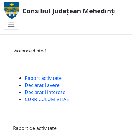
Consiliul Județean Mehedinți
Vicepreședinte-1
Vicepreședinte-1
Raport activitate
Declarații avere
Declarații interese
CURRICULUM VITAE
Raport de activitate