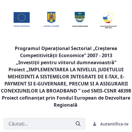
Programul Operaţional Sectorial „Creşterea
Competitivităţii Economice” 2007 - 2013
„Investiţii pentru viitorul dumneavoastră”
Proiect „
IMPLEMENTAREA LA NIVELUL JUDETULUI
MEHEDINTI A SISTEMELOR INTEGRATE DE E-TAX, E-
PAYMENT SI E-GUVERNARE, PRECUM SI A ASIGURARII
CONEXIUNILOR LA BROADBAND
” cod SMIS-CSNR 48398
Proiect cofinanţat prin Fondul European de Dezvoltare
Regională
Autentifica-te