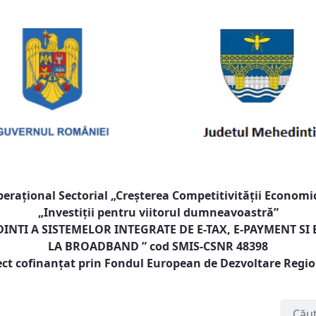
raţional Sectorial „Creşterea Competitivităţii Economic
„Investiţii pentru viitorul dumneavoastră”
NTI A SISTEMELOR INTEGRATE DE E-TAX, E-PAYMENT SI
LA BROADBAND
” cod SMIS-CSNR 48398
ect cofinanţat prin Fondul European de Dezvoltare Regi