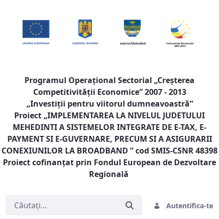
Programul Operaţional Sectorial „Creşterea
Competitivităţii Economice” 2007 - 2013
„Investiţii pentru viitorul dumneavoastră”
Proiect „
IMPLEMENTAREA LA NIVELUL JUDETULUI
MEHEDINTI A SISTEMELOR INTEGRATE DE E-TAX, E-
PAYMENT SI E-GUVERNARE, PRECUM SI A ASIGURARII
CONEXIUNILOR LA BROADBAND
” cod SMIS-CSNR 48398
Proiect cofinanţat prin Fondul European de Dezvoltare
Regională
Autentifica-te