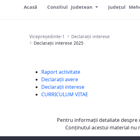
Acasă
Consiliul Judetean
Județul Meh
Declarații interese 2025
Vicepreședinte-1
Declarații interese
Declarații interese 2025
Raport activitate
Declarații avere
Declarații interese
CURRICULUM VITAE
Pentru informaţii detaliate despre 
Conţinutul acestui material nu 