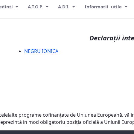
edinți
A.T.O.P.
A.D.I.
Informații utile
Declarații int
NEGRU IONICA
celelalte programe cofinanţate de Uniunea Europeană, vă in
reprezintă in mod obligatoriu poziţia oficială a Uniunii Eu