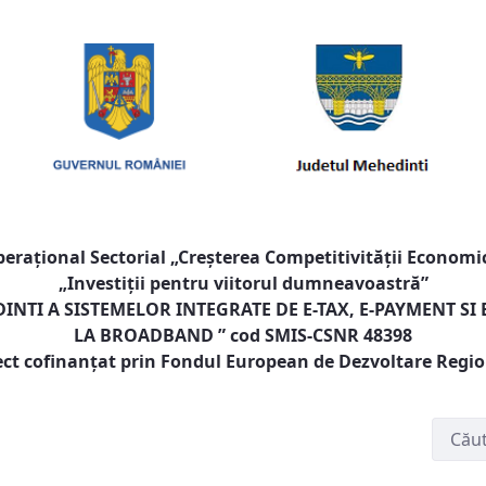
raţional Sectorial „Creşterea Competitivităţii Economic
„Investiţii pentru viitorul dumneavoastră”
NTI A SISTEMELOR INTEGRATE DE E-TAX, E-PAYMENT SI
LA BROADBAND
” cod SMIS-CSNR 48398
ect cofinanţat prin Fondul European de Dezvoltare Regi